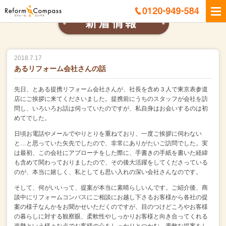
2018.7.17
あるリフォーム会社さんの話
先日、とある提携リフォーム会社さんが、
社長を含め３人で東京表参道
店にご挨拶に来てくださいました。
提携前にうちのスタッフが会社を訪
問し、いろいろお話は伺っていたのですが、
私自身はお会いするのは初
めてでした。
日頃お電話やメールでやりとりを重ねており、
一度ご挨拶に伺わない
と…と思っていた矢先でしたので、非常にありがたいご訪問でした。
実
は最初、この会社にアプローチをした際に、
手書きの手紙を書いた経緯
も含めて関わっておりましたので、
その後大活躍をしてくださっている
のが、本当に嬉しく、
私としても思い入れの深い会社さんなのです。
そして、何がいいって、提案が本当に素晴らしいんです。
ご紹介後、商
談中にリフォームコンパスにご相談にお越し下さるお客様から
各社の提
案の様子なんかをお聞かせいただくのですが、
目のつけどころやお客様
の暮らしに対する観察眼、
柔軟性やしっかりお客様と向き合ってくれる
姿勢という
様々な点でお客様の心をしっかりとつかむ、素敵な提案をし