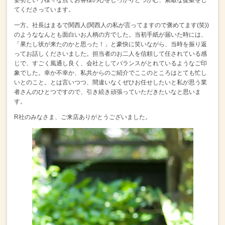
てくださっています。
一方。
社長はまるで関西人(関西人の私が言ってますので褒めてます(笑))
のような
なんとも面白いお人柄の方でした。
当初手紙が届いた時には、
「果たし状が来たのかと思った！」
と豪快に笑いながら、当時を振り返
ってお話しくださいました。
担当者のお二人を信頼して任されている感
じで、
すごく風通し良く、会社としてバランスがとれているようなご印
象でした。
幸か不幸か、私共からのご紹介で
ここのところはとても忙し
いとのこと。
とは言いつつ、間違いなくぜひお任せしたいと私が思う業
者さんのひとつですので、
引き続き頑張っていただきたいなと思いま
す。
R社のみなさま、ご来店ありがとうございました。