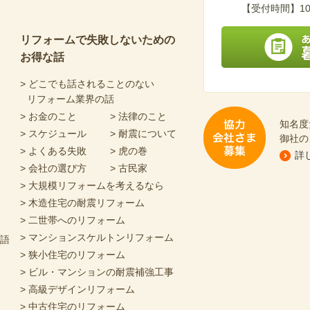
【受付時間】10
リフォームで失敗しないための
お得な話
あなたにピッタリの
> どこでも話されることのない
リフォーム業界の話
> お金のこと
> 法律のこと
知名度
> スケジュール
> 耐震について
御社の
> よくある失敗
> 虎の巻
詳
> 会社の選び方
> 古民家
協力会社さま募集
> 大規模リフォームを考えるなら
> 木造住宅の耐震リフォーム
> 二世帯へのリフォーム
> マンションスケルトンリフォーム
物語
> 狭小住宅のリフォーム
> ビル・マンションの耐震補強工事
> 高級デザインリフォーム
> 中古住宅のリフォーム