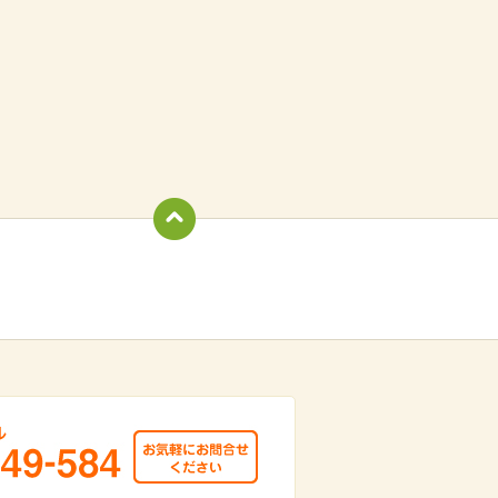
totop
949-584