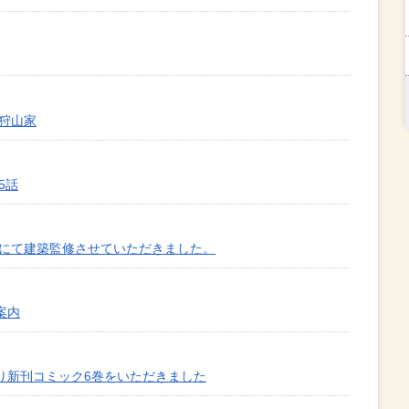
』狩山家
5話
橋-』にて建築監修させていただきました。
案内
り新刊コミック6巻をいただきました