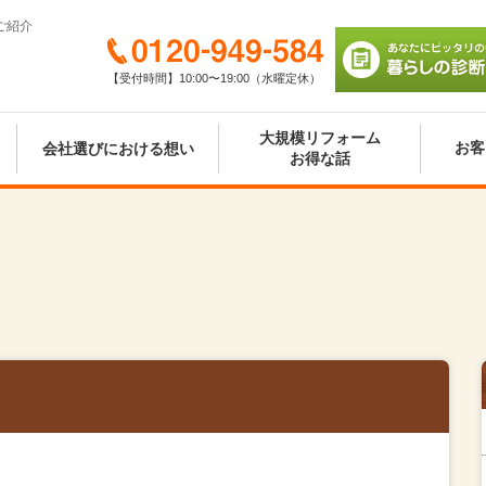
ご紹介
0120-949-584
【受付時間】10:00〜19:00（水曜定休）
あなたにピッタリの
び 暮らしの診断シ
大規模リフォーム
お客
会社選びにおける想い
お得な話