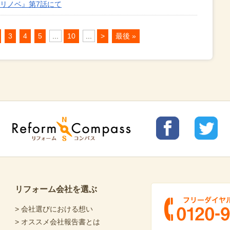
のリノベ』第7話にて
3
4
5
...
10
...
>
最後 »
リフォ
リフォ
Reform Compass リフォームコンパ
ームコ
ームコ
ス
ンパス
ンパス
facebo
Twitter
ok
リフォーム会社を選ぶ
> 会社選びにおける想い
> オススメ会社報告書とは
フリーダイヤル 0120-