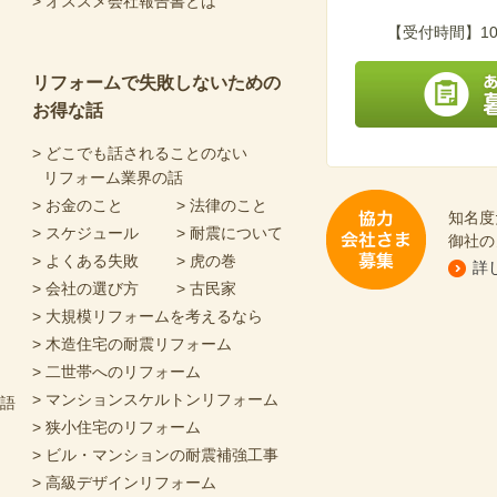
> オススメ会社報告書とは
フリーダイヤル 0120-
【受付時間】10
リフォームで失敗しないための
お得な話
あなたにピッタリの
> どこでも話されることのない
リフォーム業界の話
> お金のこと
> 法律のこと
知名度
> スケジュール
> 耐震について
御社の
> よくある失敗
> 虎の巻
詳
> 会社の選び方
> 古民家
協力会社さま募集
> 大規模リフォームを考えるなら
> 木造住宅の耐震リフォーム
> 二世帯へのリフォーム
> マンションスケルトンリフォーム
物語
> 狭小住宅のリフォーム
> ビル・マンションの耐震補強工事
> 高級デザインリフォーム