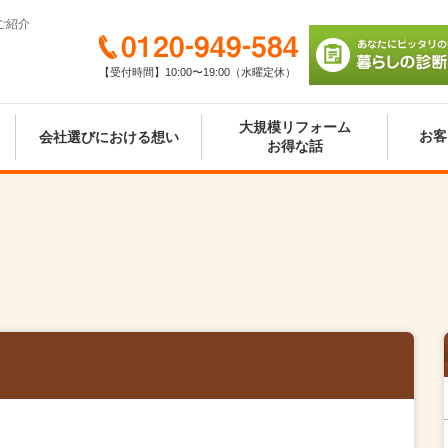
ご紹介
0120-949-584
【受付時間】10:00〜19:00（水曜定休）
あなたにピッタリの
び 暮らしの診断シ
大規模リフォーム
お客
会社選びにおける想い
お得な話