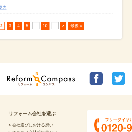
案内
2
3
4
5
...
10
...
>
最後 »
リフォ
リフォ
Reform Compass リフォームコンパ
ームコ
ームコ
ス
ンパス
ンパス
facebo
Twitter
ok
リフォーム会社を選ぶ
> 会社選びにおける想い