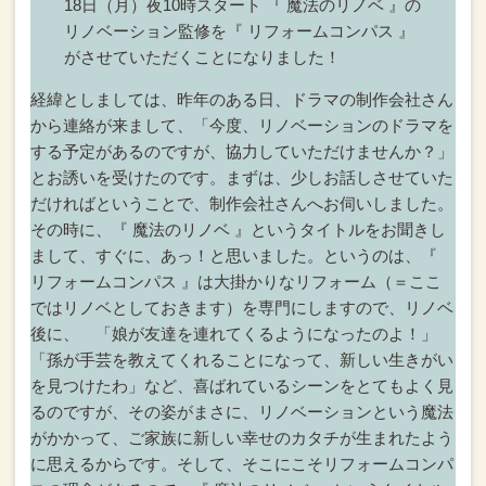
18日（月）夜10時スタート 『 魔法のリノベ 』の
リノベーション監修を『 リフォームコンパス 』
がさせていただくことになりました！
経緯としましては、昨年のある日、ドラマの制作会社さん
から連絡が来まして、
「今度、リノベーションのドラマを
する予定があるのですが、協力していただけませんか？」
とお誘いを受けたのです。
まずは、少しお話しさせていた
だければということで、制作会社さんへお伺いしました。
その時に、『 魔法のリノベ 』というタイトルをお聞きし
まして、すぐに、あっ！と思いました。
というのは、『
リフォームコンパス 』は大掛かりなリフォーム（＝ここ
ではリノベとしておきます）を専門にしますので、
リノベ
後に、
「娘が友達を連れてくるようになったのよ！」
「孫が手芸を教えてくれることになって、新しい生きがい
を見つけたわ」など、
喜ばれているシーンをとてもよく見
るのですが、その姿がまさに、
リノベーションという魔法
がかかって、ご家族に新しい幸せのカタチが生まれたよう
に思えるからです。
そして、そこにこそリフォームコンパ