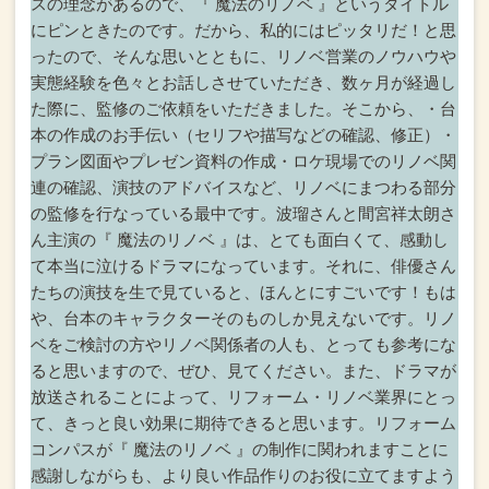
スの理念があるので、
『 魔法のリノベ 』というタイトル
にピンときたのです。
だから、私的にはピッタリだ！と思
ったので、
そんな思いとともに、リノベ営業のノウハウや
実態経験を色々とお話しさせていただき、
数ヶ月が経過し
た際に、監修のご依頼をいただきました。
そこから、
・台
本の作成のお手伝い（セリフや描写などの確認、修正）
・
プラン図面やプレゼン資料の作成
・ロケ現場でのリノベ関
連の確認、演技のアドバイス
など、リノベにまつわる部分
の監修を行なっている最中です。
波瑠さんと間宮祥太朗さ
ん主演の『 魔法のリノベ 』は、
とても面白くて、感動し
て本当に泣けるドラマになっています。
それに、俳優さん
たちの演技を生で見ていると、ほんとにすごいです！
もは
や、台本のキャラクターそのものしか見えないです。
リノ
ベをご検討の方やリノベ関係者の人も、
とっても参考にな
ると思いますので、ぜひ、見てください。
また、ドラマが
放送されることによって、
リフォーム・リノベ業界にとっ
て、きっと良い効果に期待できると思います。
リフォーム
コンパスが『 魔法のリノベ 』の制作に関われますことに
感謝しながらも、
より良い作品作りのお役に立てますよう