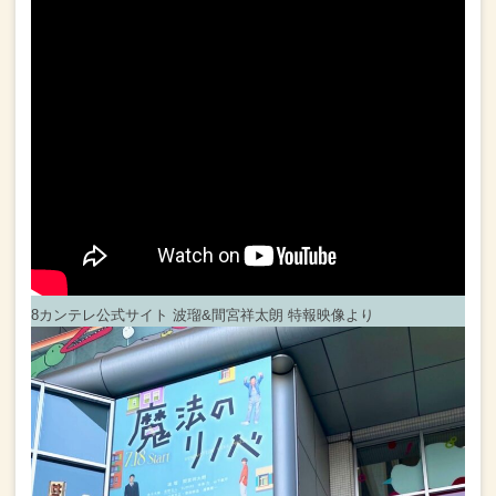
8カンテレ公式サイト 波瑠&間宮祥太朗 特報映像より