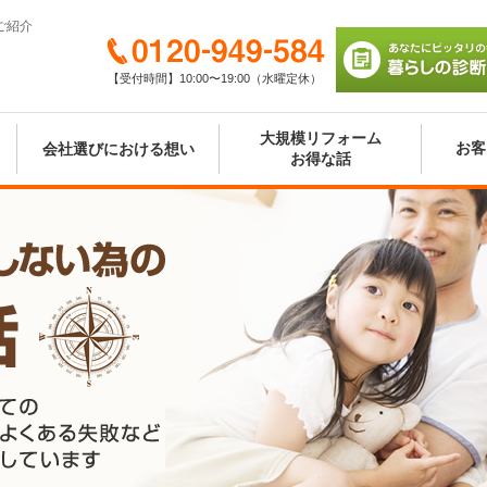
ご紹介
0120-949-584
【受付時間】10:00〜19:00（水曜定休）
あなたにピッタリの
び 暮らしの診断シ
大規模リフォーム
お客
会社選びにおける想い
お得な話