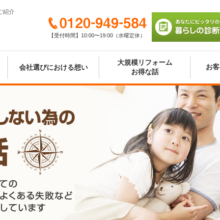
ご紹介
0120-949-584
【受付時間】10:00〜19:00（水曜定休）
あなたにピッタリの
び 暮らしの診断シ
大規模リフォーム
お客
会社選びにおける想い
お得な話