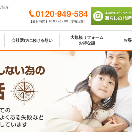
ご紹介
0120-949-584
【受付時間】10:00〜19:00（水曜定休）
あなたにピッタリの
び 暮らしの診断シ
大規模リフォーム
お客
会社選びにおける想い
お得な話