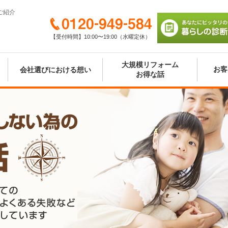
ご紹介
0120-949-584
【受付時間】10:00〜19:00（水曜定休）
あなたにピッタリの
び 暮らしの診断シ
大規模リフォーム
お客
会社選びにおける想い
お得な話