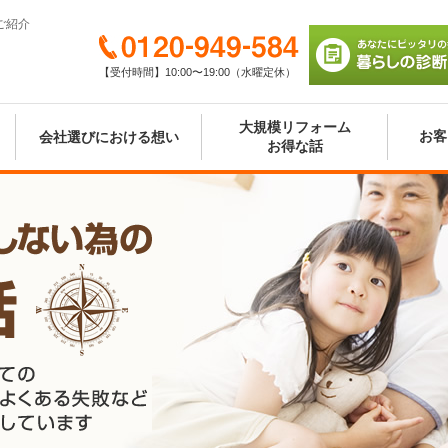
ご紹介
0120-949-584
【受付時間】10:00〜19:00（水曜定休）
あなたにピッタリの
び 暮らしの診断シ
大規模リフォーム
お客
会社選びにおける想い
お得な話