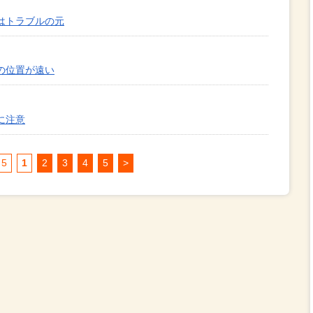
はトラブルの元
の位置が遠い
に注意
 5
1
2
3
4
5
>