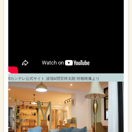
8カンテレ公式サイト 波瑠&間宮祥太朗 特報映像より