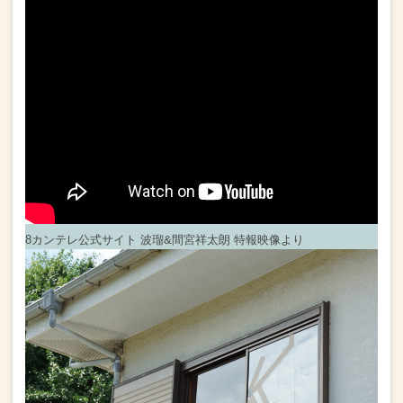
8カンテレ公式サイト 波瑠&間宮祥太朗 特報映像より