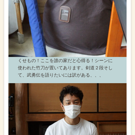
くせもの！
ここを誰の家だと心得る！
シーンに
使われた竹刀が置いてあります。
剣道２段
そし
て、武勇伝を語りたいには訳がある、、、