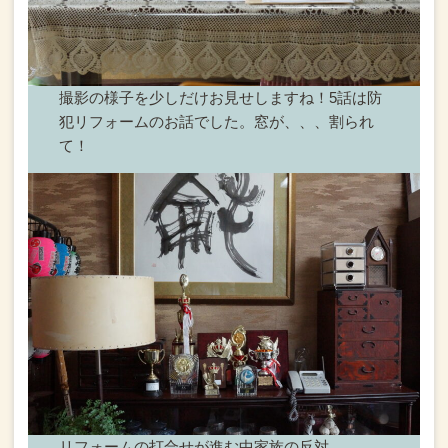
撮影の様子を少しだけお見せしますね！
5話は防
犯リフォームのお話でした。
窓が、、、割られ
て！
リフォームの打合せが進む中
家族の反対