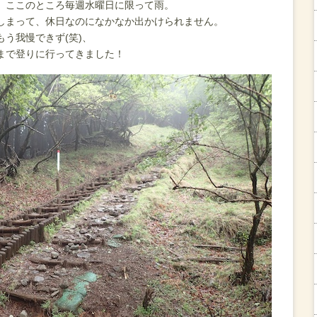
、ここのところ毎週水曜日に限って雨。
しまって、休日なのになかなか出かけられません。
う我慢できず(笑)、
まで登りに行ってきました！