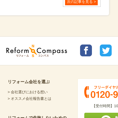
次の記事を見る >
リフォ
リフォ
Reform Compass リフォームコンパ
ームコ
ームコ
ス
ンパス
ンパス
facebo
Twitter
ok
リフォーム会社を選ぶ
> 会社選びにおける想い
> オススメ会社報告書とは
フリーダイヤル 0120-
【受付時間】10
リフォームで失敗しないための