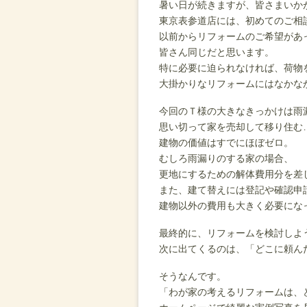
暑い日が続きますが、皆さまいか
東京表参道店には、初めてのご相
以前からリフォームのご希望があ
皆さん同じだと思います。
特に必要に迫られなければ、荷物
大掛かりなリフォームにはなかな
今回のＴ様の大きなきっかけは雨
思い切って家を売却して移り住む
建物の価値はすでにほぼゼロ。
むしろ雨漏りのする家の場合、
更地にするための解体費用分を差
また、建て替えには登記や確認申
建物以外の費用も大きく必要にな
最終的に、リフォームを検討しよ
次に出てくるのは、「どこに頼ん
そうなんです。
「わが家の考えるリフォームは、