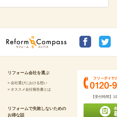
リフォ
リフォ
Reform Compass リフォームコンパ
ームコ
ームコ
ス
ンパス
ンパス
facebo
Twitter
ok
リフォーム会社を選ぶ
> 会社選びにおける想い
> オススメ会社報告書とは
フリーダイヤル 0120-
【受付時間】10
リフォームで失敗しないための
お得な話