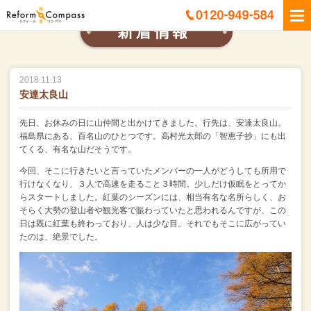
2018.11.13
安達太良山
先日、お休みの日に山仲間と出かけてきました。
行先は、安達太良山。
福島県にある、百名山のひとつです。
高村光太郎の「智恵子抄」にも出
てくる、有名な山だそうです。
今回、そこに行きたいと言っていたメンバーの一人がどうしても所用で
行けなくなり、
３人で高速を走ること３時間。
少しだけ仮眠をとってか
らスタートしました。
紅葉のシーズンには、相当有名な名所らしく、
お
そらく大勢の登山者や観光客で賑わっていたと思われるんですが、
この
日は既に紅葉も終わっており、人は少な目。
それでもそこに広がってい
たのは、絶景でした。