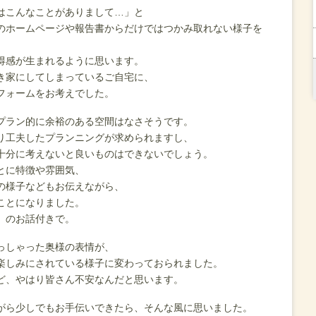
はこんなことがありまして…」と
のホームページや報告書からだけではつかみ取れない様子を
得感が生まれるように思います。
き家にしてしまっているご自宅に、
フォームをお考えでした。
プラン的に余裕のある空間はなさそうです。
り工夫したプランニングが求められますし、
十分に考えないと良いものはできないでしょう。
とに特徴や雰囲気、
の様子などもお伝えながら、
ことになりました。
」のお話付きで。
っしゃった奥様の表情が、
楽しみにされている様子に変わっておられました。
ど、やはり皆さん不安なんだと思います。
がら少しでもお手伝いできたら、そんな風に思いました。