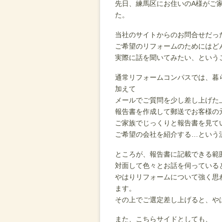
先日、練馬区にお住いのA様がご
た。
当社のサイトからのお問合せだっ
ご希望のリフォームのためにはど
実際に話を聞いてみたい、という
通常リフォームコンパスでは、暮
加えて
メールでご質問を少し差し上げた
報告書を作成して郵送でお客様の
ご家族でじっくりと報告書を見て
ご希望の会社を紹介する…という
ところが、報告書に記載できる範
対面して色々とお話を伺っている
やはりリフォームについて強く思
ます。
その上でご選定差し上げると、や
また、こちらサイドとしても、