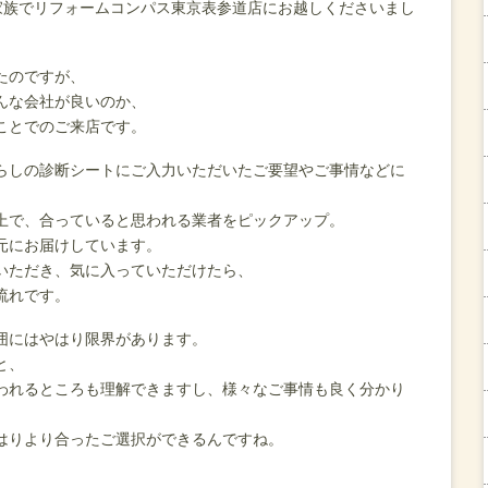
家族でリフォームコンパス東京表参道店にお越しくださいまし
たのですが、
んな会社が良いのか、
ことでのご来店です。
らしの診断シートにご入力いただいたご要望やご事情などに
上で、合っていると思われる業者をピックアップ。
元にお届けしています。
いただき、気に入っていただけたら、
流れです。
囲にはやはり限界があります。
と、
われるところも理解できますし、様々なご事情も良く分かり
はりより合ったご選択ができるんですね。