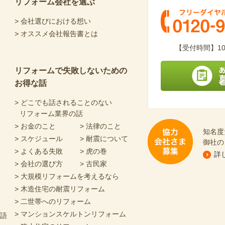
ok
リフォーム会社を選ぶ
> 会社選びにおける想い
> オススメ会社報告書とは
フリーダイヤル 0120-
【受付時間】10
リフォームで失敗しないための
お得な話
あなたにピッタリの
> どこでも話されることのない
リフォーム業界の話
> お金のこと
> 法律のこと
知名度
> スケジュール
> 耐震について
御社の
> よくある失敗
> 虎の巻
詳
> 会社の選び方
> 古民家
協力会社さま募集
> 大規模リフォームを考えるなら
> 木造住宅の耐震リフォーム
> 二世帯へのリフォーム
> マンションスケルトンリフォーム
物語