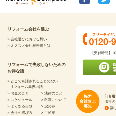
リフォ
リフォ
Reform Compass リフォームコンパ
ームコ
ームコ
ス
ンパス
ンパス
facebo
Twitter
ok
リフォーム会社を選ぶ
> 会社選びにおける想い
> オススメ会社報告書とは
フリーダイヤル 0120-
【受付時間】10
リフォームで失敗しないための
お得な話
あなたにピッタリの
> どこでも話されることのない
リフォーム業界の話
> お金のこと
> 法律のこと
知名度
> スケジュール
> 耐震について
御社の
> よくある失敗
> 虎の巻
詳
> 会社の選び方
> 古民家
協力会社さま募集