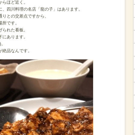
からほど近く。
に、四川料理の名店「龍の子」はあります。
通りとの交差点ですから、
場所です。
げられた看板。
下にあります。
)。
が絶品なんです。