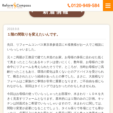
2018.9.8
１階の間取りを変えたいんです。
先日、リフォームコンパス東京表参道店にＫ様奥様がお一人でご相談に
いらっしゃいました。
元々ご両親が工務店で建てた木造のお家。
お母様の身長に合わせた低く
て奥まったところにあるキッチンは使いにくく、
数年前、お母様のご存
命中にリフォームを考えられたそうです。
ところが、当時お母様がご高
齢だったこともあり、
環境の変化は良くないとのアドバイスを受けられ
て、断念されたという経緯があったとの事でした。
まさに、大規模なリ
フォームはご家族のご事情が非常に重要となります。
ご不自由を感じら
れながらも、前回はタイミングではなかったのかもしれませんね。
今回はお母様の使っていらっしゃったお部屋や、水まわり・ＬＤＫを大
きく見直すリフォームとなります。
基本的には１階のみのご計画。
キッ
チンは対面式をご希望でいらっしゃいますので、
水まわりに関しては、
間取り変更が必要になることでしょう。
タイル張りで冬場にとても寒か
ったり、必要以上に大きな窓など、
お風呂に関しても色々と改善すべき