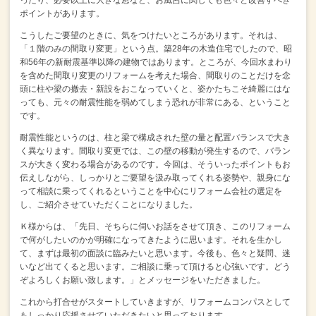
ポイントがあります。
こうしたご要望のときに、気をつけたいところがあります。
それは、
「１階のみの間取り変更」という点。
築28年の木造住宅でしたので、昭
和56年の新耐震基準以降の建物ではあります。
ところが、今回水まわり
を含めた間取り変更のリフォームを考えた場合、
間取りのことだけを念
頭に柱や梁の撤去・新設をおこなっていくと、
姿かたちこそ綺麗にはな
っても、
元々の耐震性能を弱めてしまう恐れが非常にある、ということ
です。
耐震性能というのは、柱と梁で構成された壁の量と配置バランスで大き
く異なります。
間取り変更では、この壁の移動が発生するので、バラン
スが大きく変わる場合があるのです。
今回は、そういったポイントもお
伝えしながら、
しっかりとご要望を汲み取ってくれる姿勢や、親身にな
って相談に乗ってくれるということを中心に
リフォーム会社の選定を
し、ご紹介させていただくことになりました。
Ｋ様からは、「先日、そちらに伺いお話をさせて頂き、
このリフォーム
で何がしたいのかが明確になってきたように思います。
それを生かし
て、まずは最初の面談に臨みたいと思います。
今後も、色々と疑問、迷
いなど出てくると思います。
ご相談に乗って頂けると心強いです。どう
ぞよろしくお願い致します。」
とメッセージをいただきました。
これから打合せがスタートしていきますが、
リフォームコンパスとして
もしっかり応援させていただきたいと思っております。