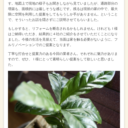
す。
地図上で現地の様子もお聞きしながら見ていましたが、
通路部分の
増築も、面積的には厳しそうな感じです。
残るは現状の家の中で、最大
限に空間を利用した提案をしてもらうしか手がありません。
ということ
で、そういったお話を隠さずにご説明させてもらいました。
もしかすると、リフォームを断念されるかもしれません。
けれどもＩ様
はご納得いただき、結果的に４社のご紹介をさせていただくことになり
ました。
今後の生活を見据えて、当面は家を触る必要がないように、
フ
ルリノベーションでのご提案となります。
丁寧な打合せと提案力のある今回の業者さん。
それぞれに魅力がありま
すので、
ぜひ、Ｉ様にとって素晴らしい提案をして欲しいと思いまし
た。