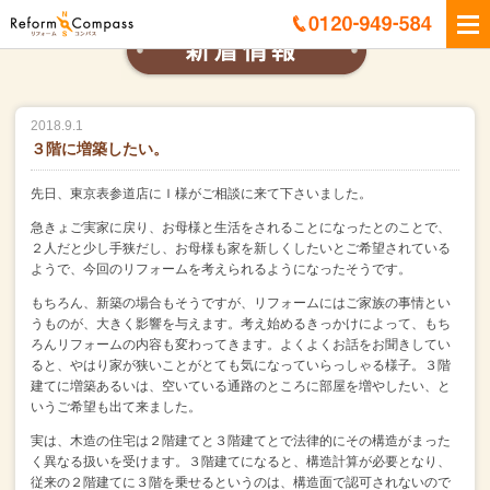
2018.9.1
３階に増築したい。
先日、東京表参道店にＩ様がご相談に来て下さいました。
急きょご実家に戻り、お母様と生活をされることになったとのことで、
２人だと少し手狭だし、お母様も家を新しくしたいとご希望されている
ようで、
今回のリフォームを考えられるようになったそうです。
もちろん、新築の場合もそうですが、
リフォームにはご家族の事情とい
うものが、大きく影響を与えます。
考え始めるきっかけによって、もち
ろんリフォームの内容も変わってきます。
よくよくお話をお聞きしてい
ると、
やはり家が狭いことがとても気になっていらっしゃる様子。
３階
建てに増築あるいは、空いている通路のところに部屋を増やしたい、
と
いうご希望も出て来ました。
実は、木造の住宅は２階建てと３階建てとで法律的にその構造がまった
く異なる扱いを受けます。
３階建てになると、構造計算が必要となり、
従来の２階建てに３階を乗せるというのは、構造面で認可されないので