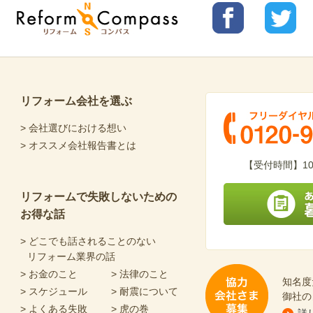
リフォ
リフォ
Reform Compass リフォームコンパ
ームコ
ームコ
ス
ンパス
ンパス
facebo
Twitter
ok
リフォーム会社を選ぶ
> 会社選びにおける想い
> オススメ会社報告書とは
フリーダイヤル 0120-
【受付時間】10
リフォームで失敗しないための
お得な話
あなたにピッタリの
> どこでも話されることのない
リフォーム業界の話
> お金のこと
> 法律のこと
知名度
> スケジュール
> 耐震について
御社の
> よくある失敗
> 虎の巻