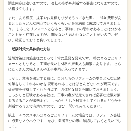
調査内容は違いますので、
会社の姿勢を判断する要素になりますので、
結構役立ちます。
また、ある程度、提案やお見積もりがそろってきた際に、
追加費用があ
るとしたらどんな内容でいくらくらいかを契約前に確認しておきましょ
う。
まるごとリフォームとなると、事前にその恐れがあることは分かる
ことも多く存在しますが、
聞かないと言われないことも多いので、ぜ
ひ、確認しておくと良いでしょう。
・近隣対策の具体的な方法
近隣対策はお施主様にとって非常に重要な要素です。
特にまるごとリフ
ォームともなると、工期が長いし材料の搬出入も頻繁にあります。
さら
にたくさんの職人さんや工事車両が入ってきます。
しかし、業者を決定する前に、自分たちのリフォームの場合どんな近隣
対策をしてくれるのかを
説明されることはほとんどないのが現実です。
提案書を作成してくれた時点で、具体的な対策を聞いておきましょう。
しっかりと経験がある会社は、工事内容が想定できれば必要な近隣対策
を考えることが出来ます。
しっかりとした対策をしてくれるかどうかを
判断するうえで有効ですので、
ぜひ、聞いてみてください。
以上、４つのスキルはまるごとリフォームの場合では、リフォーム会社
に必要なノウハウです。
ぜひ、業者選びの際に確認しておくと良いでし
ょう。