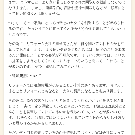
ます。
そうすると、より良い暮らしをする為の間取りを設計しなくては
なりません。
しかし、建築学的な設計や流行の間取りなどが、顧客にと
って良い間取りとは限りません。
つまり、そのご家族にとっての幸せのカタチを創造することが求められ
るのです。
そういうことに拘ってくれるかどうかを判断してもらいたい
ところです。
その為に、リフォーム会社の担当者さんが、何を聞いてくれるのかを注
意しておきましょう。
より良い提案をするためには、顧客のことを出来
るだけ理解しようとする姿勢が不可欠です。
そういう意味では、より良
い提案をしようとしてくれている人は、いろいろと聞いてこられること
が多いのです。
ぜひ、確認してみてください。
・追加費用について
リフォームでは追加費用がかかることが非常に多くあります。
それが、
まるごとリフォームともなると、大きな費用になることもあり得ます。
その為に、既存の家をしっかりと調査してくれるかどうかを見ておきま
しょう。
実は、家を調査しているときというのは、
お施主様は意外とど
んなことを調査してくれているのかを視られていないことが多いので
す。
おそらく、邪魔してはいけないとか見ていても分からないし仕方な
いと思われるからかもしれません。
ただ、何と何を調査しているのかを確認しておくと、実は会社によって