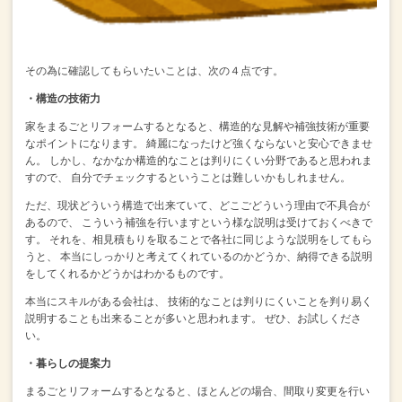
その為に確認してもらいたいことは、次の４点です。
・構造の技術力
家をまるごとリフォームするとなると、構造的な見解や補強技術が重要
なポイントになります。
綺麗になったけど強くならないと安心できませ
ん。
しかし、なかなか構造的なことは判りにくい分野であると思われま
すので、
自分でチェックするということは難しいかもしれません。
ただ、現状どういう構造で出来ていて、どこごどういう理由で不具合が
あるので、
こういう補強を行いますという様な説明は受けておくべきで
す。
それを、相見積もりを取ることで各社に同じような説明をしてもら
うと、
本当にしっかりと考えてくれているのかどうか、納得できる説明
をしてくれるかどうかはわかるものです。
本当にスキルがある会社は、
技術的なことは判りにくいことを判り易く
説明することも出来ることが多いと思われます。
ぜひ、お試しくださ
い。
・暮らしの提案力
まるごとリフォームするとなると、ほとんどの場合、間取り変更を行い