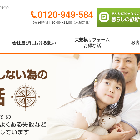
ご紹介
0120-949-584
【受付時間】10:00〜19:00（水曜定休）
あなたにピッタリの
び 暮らしの診断シ
大規模リフォーム
お客
会社選びにおける想い
お得な話