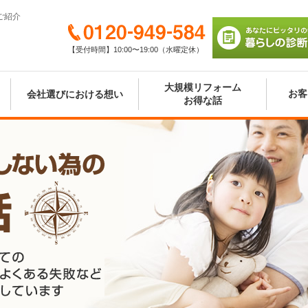
ご紹介
0120-949-584
【受付時間】10:00〜19:00（水曜定休）
あなたにピッタリの
び 暮らしの診断シ
大規模リフォーム
お客
会社選びにおける想い
お得な話