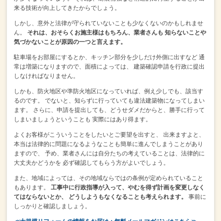
来る技術が向上してきたからでしょう。
しかし、意外と法律が守られていないことも少なくないのかもしれませ
ん。
それは、おそらくお施主様はもちろん、業者さんも
知らないことや
気づかないことが原因の一つと言えます。
駐車場をお部屋にするとか、キッチン部分を少しだけ外側に出すなど
通
常は増築になりますので、面積によっては、
建築確認申請を行政に提出
しなければなりません。
しかも、防火地区や準防火地区になっていれば、例え少しでも、該当す
るのです。
でないと、知らずに行っていても違法建築物になってしまい
ます。
さらに、申請を提出しても、どうせダメだからと、勝手に行って
しまいましょうということも
実際にはあり得ます。
よくお客様がこういうことをしたいとご要望を出すと、
出来ますよと、
本当は法律的に問題になるようなことも簡単に進んでしまうことがあり
ますので、
予め、業者さんには自分たちの考えていることは、法律的に
大丈夫かどうかを
必ず確認してもらう方がよいでしょう。
また、地域によっては、その地域ならではの条例が定められていること
もあります。
工事中に行政指導が入って、やむを得ず計画を変更しなく
てはならないとか、
どうしようもなくなることも考えられます。
事前に
しっかりと確認しましょう。