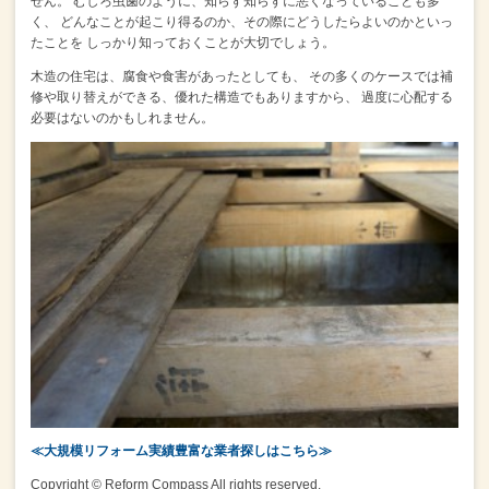
せん。
むしろ虫歯のように、知らず知らずに悪くなっていることも多
く、
どんなことが起こり得るのか、その際にどうしたらよいのかといっ
たことを
しっかり知っておくことが大切でしょう。
木造の住宅は、腐食や食害があったとしても、
その多くのケースでは補
修や取り替えができる、優れた構造でもありますから、
過度に心配する
必要はないのかもしれません。
≪大規模リフォーム実績豊富な業者探しはこちら≫
Copyright © Reform Compass All rights reserved.