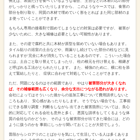
例えば、表面だけを食べているような場合、
土台などの木材の芯の部分
がしっかりと残っていたりしますから、
このようなケースでは、食害の
部分を削り取り、同質の木材で埋めていく形をとれば
また同じ部材のま
ま使っていくことができます。
もちろん専用の接着剤で固めてしまうなどの対策は必要ですが、
被害が
少ないために、大きな補修は必要としない可能性があります。
また、その逆で腐朽と共に木材が原型を留めていない場合もあります。
タイル貼りの浴室の土台などや、雨漏りし続けていた部分の柱などに見
られますが
完全に木が消失していることもあるのです。
こういった場合
には、土台ごと取り替えてしまったり、
柱の根元を付け替える、根継ぎ
と呼ばれる工法がとられたりします。
また、補強のために、横に柱を添
えて緊結したりと、
症状に合わせて対処していくことができます。
ただ、問題になるのはその範囲であり、
やはり
被害部分が大きくなれ
ば、その補修範囲も広くなり、余分な支出につながる恐れがあります。
会社によってはそういった後からの追加工事について費用請求しないと
ころもあり、
安心感があったりもします。
そうでない場合でも、工事前
にできる限り調査・判断をしながら
出てきた被害箇所については、良心
的に対応してくれる会社も意外と多く、
悪質な請求をしてくるような体
質の会社なのかどうか、
そのような被害部分が出てきた場合には、どの
ように扱うのかを
事前にしっかり聞いておくことが大切でしょう。
普段からシロアリのことばかりを気にして生活している人は多くありま