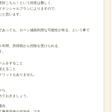
絶対こちら！という回答は難しく、
イナンシャルプランによりますので、
だと思います。
であっても、ローン減税利用な可能性が有る、という事で
０年間、所得税から控除を受けられる、
す。
ームをすること
超えること
メリットもありません。
から、
めておきましょう。
場合、
工事着手後の追加金」です。