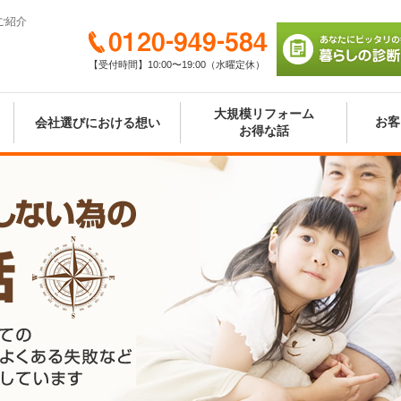
ご紹介
0120-949-584
【受付時間】10:00〜19:00（水曜定休）
あなたにピッタリの
び 暮らしの診断シ
大規模リフォーム
お客
会社選びにおける想い
お得な話