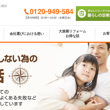
ご紹介
0120-949-584
【受付時間】10:00〜19:00（水曜定休）
あなたにピッタリの
び 暮らしの診断シ
大規模リフォーム
お客
会社選びにおける想い
お得な話