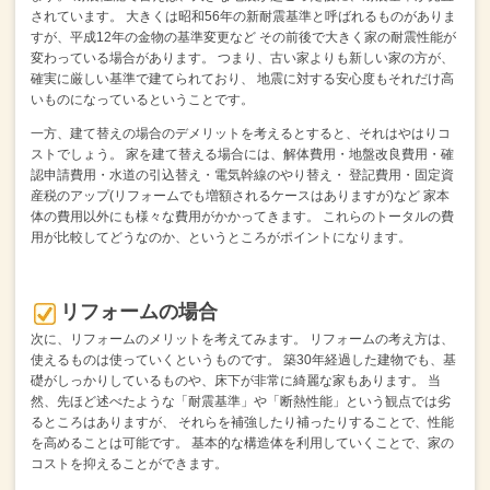
されています。
大きくは昭和56年の新耐震基準と呼ばれるものがありま
すが、平成12年の金物の基準変更など
その前後で大きく家の耐震性能が
変わっている場合があります。
つまり、古い家よりも新しい家の方が、
確実に厳しい基準で建てられており、
地震に対する安心度もそれだけ高
いものになっているということです。
一方、建て替えの場合のデメリットを考えるとすると、それはやはりコ
ストでしょう。
家を建て替える場合には、解体費用・地盤改良費用・確
認申請費用・水道の引込替え・電気幹線のやり替え・
登記費用・固定資
産税のアップ(リフォームでも増額されるケースはありますが)など
家本
体の費用以外にも様々な費用がかかってきます。
これらのトータルの費
用が比較してどうなのか、というところがポイントになります。
リフォームの場合
次に、リフォームのメリットを考えてみます。
リフォームの考え方は、
使えるものは使っていくというものです。
築30年経過した建物でも、基
礎がしっかりしているものや、床下が非常に綺麗な家もあります。
当
然、先ほど述べたような「耐震基準」や「断熱性能」という観点では劣
るところはありますが、
それらを補強したり補ったりすることで、性能
を高めることは可能です。
基本的な構造体を利用していくことで、家の
コストを抑えることができます。