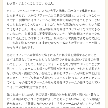
わざ無くすようなことは言いません。
さらに、ハウスメーカーのような大手と地元の工務店とで比較されるこ
ともあります。
大手のリフォームと工務店の新築と、というようなケー
スです。
費用的にはリフォームと同じ金額で新築ができてしまう、とい
うこともおそらくあります。
けれど、だから新築がいいのか、という訳
ではありません。
地元工務店の保証や打合せプロセスが十分信用できる
ものなのか、
財務体質に不安要素はないのか、補強技術は？チェック体
制は？
会社ごとの体制については、規模の大小で判断できるものではな
く、安心を測るものさしは
実はなかなか一般の人が手にすることが難し
かったりするのです。
あえてリフォームか新築かで悩まれる人に解決策を提示するとすると、
まずは新築もリフォームもどちらも対応できる会社に聞いてみるのが良
いでしょう。
そして、新築とリフォームとを同じ水準で比べることが大
切です。
リフォームにも様々な可能性がありますが、それらを提案でき
ない技術力・提案力のない会社だと
新築とリフォームが同じ水準とは言
えません。
チープな新築と高級なリフォームを比べることはナンセンス
ですし、
その逆でリフォームを単なる部分リフォームの基準で捉えてい
ては、十分な比較はできません。
先にも述べましたが、家の状況・家族のおかれる状態・思い出・暮らし
方・資金計画など
様々な要素によってどちらが良いのか、という判断は
分かれます。
「新築の方がいいです」「リフォームの方が…」という極