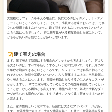
大規模なリフォームを考える場合に、気になるのはそのメリット・デメ
リットというところでしょう。
そして、比較する意味においては、
それ
ぐらい費用を出すんだったら、建て替えできるんじゃないの？というと
ころも気になるでしょう。
特に築年数がある程度経過した家において、
どちらが良いのか悩むことが多いと思います。
建て替えの場合
まず、建て替えて新築にする場合のメリットから考えましょう。
何より
も大きいのは、すべてを新しくするという意味において、
それ以降の耐
久年数が期待できるというところです。
リフォームでは容易に触ること
のできない、地盤や基礎といったところも
新築する以上は、当然綺麗に
やり替えることになります。
基礎を補強したりするのは大きなコストが
かかりますし、
すでに家が建っているところの地盤を補強していくとい
うことは、むしろ困難とも言えます。
地盤の沈下や、基礎に大幅なダメ
ージが見られる場合などは、
むしろ迷うことなく建て替えをするべきだ
と言えます。
また、家の性能という意味でも、新築には大きなアドバンテージがあり
ます。
耐震性能で言えば、大きな地震が起こった後に、耐震基準が見直