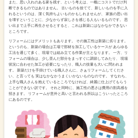
また、思い入れのある家を残す、という考えは、一概にコストでだけ判
断できるものではありません。
古いものを捨てて、新しいものを手に入
れるというのは、潔く気持ちよいものかもしれませんが、
家族の思い出
を壊すということに、少なからず寂しさを感じる人もいるものです。
思
い出まで上手に再生させるとすると、これは新築にはなかなかできない
ところです。
リフォームにはデメリットもあります。
その施工性は新築に劣ります。
というのも、新築の場合は工場で部材を加工しているケースが
あらゆる
工法を通じて多く、現場では組み立てる作業が主となります。
一方、リ
フォームの場合は、少し歪んだ部分をまっすぐに調節してみたり、
現場
状況に合わせた加工が必要になったり、職人の技量も大いに問われま
す。
新築だけを手掛けている職人さんに、さぁリフォームしてくださ
い、と言っても
実はなかなかうまくいかないものなのです。
すなわち、
上手な職人さんを抱えているところでなければ、綺麗に仕上げてもらう
ことができない訳です。
それと同時に、施工性の悪さは費用の割高感を
招きます。
リフォームが意外と高いと言われる所以はこういったところ
にあるのです。