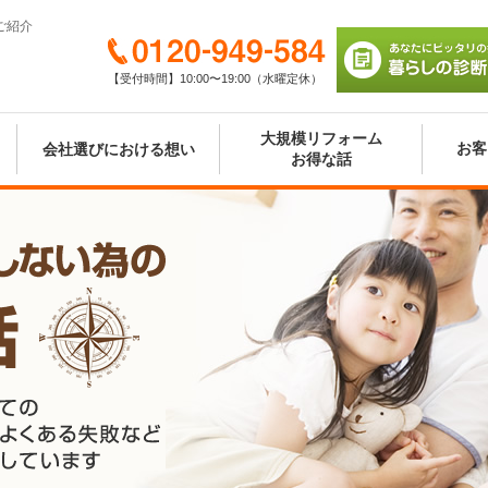
ご紹介
0120-949-584
【受付時間】10:00〜19:00（水曜定休）
あなたにピッタリの
び 暮らしの診断シ
大規模リフォーム
お客
会社選びにおける想い
お得な話