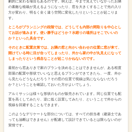
劇的に変わる場合もあるのです。
例えば、今まで見えていなかったお隣
の素敵な植栽が見えるようになったり、
窓を大きくすることで光の入り
方が変わり、
明るく全く違う空間に変化したりということが起こりま
す。
ところがプランニングの段階では、どうしても内部の間取りを中心とし
てお話が進みます。
使い勝手はどうか？水廻りの場所はそこでいいの
か？といった具合です。
そのときに配置次第では、
お隣の窓と向かい合わせの位置に窓が来て、
開けている時に目が合ってしまったり、
外から家の中が丸見えになって
しまったりという残念なことが起こりかねないのです。
最初から窓ありきで家のプランを決めることはできませんが、
ある程度
部屋の配置や形状でいいなと思えるプランができてきたら、
一度、外か
ら見たらどうなんだろう？
その窓の位置で視線は気にならないだろう
か？
ということを確認しておいた方がよいでしょう。
アルミサッシは様々な形状のものが販売されています。
同じ位置でも配
置を高くしてみたり、逆に低く設置してみたり、
ということで外からの
視線を回避することもできます。
このようなデリケートな部分については、
すべての担当者（建築士であ
っても油断はできません）が
配慮して設計できているとは限らないのが
実情です。