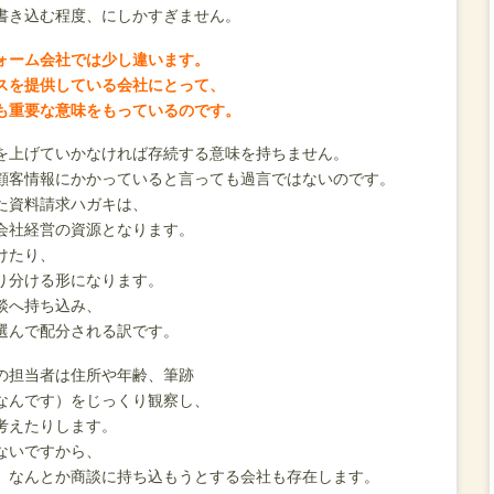
書き込む程度、にしかすぎません。
ォーム会社では少し違います。
スを提供している会社にとって、
も重要な意味をもっているのです。
を上げていかなければ存続する意味を持ちません。
顧客情報にかかっていると言っても過言ではないのです。
た資料請求ハガキは、
会社経営の資源となります。
けたり、
り分ける形になります。
談へ持ち込み、
選んで配分される訳です。
の担当者は住所や年齢、筆跡
なんです）をじっくり観察し、
考えたりします。
ないですから、
、なんとか商談に持ち込もうとする会社も存在します。