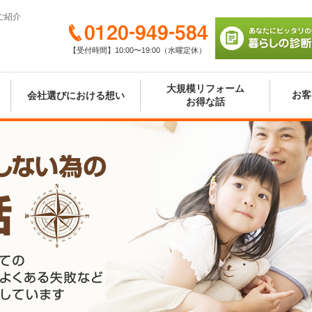
ご紹介
0120-949-584
【受付時間】10:00〜19:00（水曜定休）
あなたにピッタリの
び 暮らしの診断シ
大規模リフォーム
お客
会社選びにおける想い
お得な話