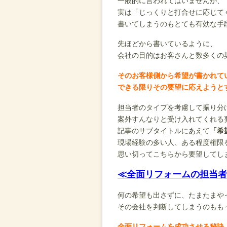
一般的に言われてはいませんが、
実は「じっくりと打合せに応じて
書いてしまうのもとても有効な手
先ほどから書いているように、
会社の目的はお客さんと数多くの
そのお客様側から希望が書かれて
できる限りその要望に応えようと
担当者のタイプを考慮して振り分
案外すんなりと受け入れてくれる
記事のサブタイトルにあえて
「希
現場経験の多い人、ある程度権限
思い切ってこちらから要望してし
≪全面リフォームの担当者
何の希望も出さずに、たまたまや
その会社を判断してしまうのもも
全面リフォームを成功させる秘訣