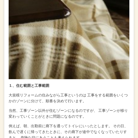
１、住む範囲と工事範囲
大規模リフォームの住みながら工事というのは
工事をする範囲をいくつ
かのゾーンに分けて、順番を決めて行います。
当然、工事ゾーン以外が住むゾーンになるのですが、
工事ゾーンが移り
変わっていくことがときに問題になるのです。
例えば、朝、出勤前に廊下を通ってトイレにいったとします。
その日、
飲んで遅くに帰ってきたときに、その廊下が途中でなくなっていたりす
ると、
危険な目にあうことも考えられます。