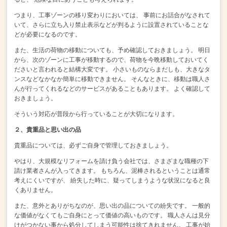
つまり、工事ゾーンの移り変わりにおいては、
事前にお話合がなされて
いて、さらに立ち入り禁止表示などが判るように設置されていることな
どが必要になるのです。
また、生活の荷物の移動についても、予め確認しておきましょう。
明日
から、次のゾーンに工事が移動するので、荷物を今晩移動しておいてく
ださいと言われると結構大変です。
小さいものならまだしも、大きなタ
ンスなどなかなか簡単に移動できません。
そんなときに、移動は職人さ
んが行ってくれるなどのサービスがあることもあります。
よく確認して
おきましょう。
そういう対応が普段から行っていることが大切になります。
２、貴重品と思い出の品
貴重品については、必ずご自身で管理しておきましょう。
やはり、大規模なリフォームを請け負う会社では、さまざまな職種の下
請け業者さんが入ってきます。
もちろん、泥棒されるということは通常
考えにくいですが、
紛失した時に、疑ってしまうような状況になると良
くありません。
また、意外とありがちなのが、思い出の品についての紛失です。
一般的
な価値がなくてもご自身にとって価値の高いものです。
職人さんは見分
けがつかない事から処分してしまう可能性は捨てきれません。
工事が始