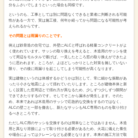
分をふさいでしまうといった場合も同様です。
というのも、工事としては別に問題なくできると業者に判断される可能
性がある一方で、
実は施工後、何年か経ってから問題になる可能性が考
えられるからです。
その問題とは雨漏りのことです。
例えば鉄骨造の住宅では、外壁にALCと呼ばれる軽量コンクリートがよ
く使われています。
サッシの取り換えを考えると、木造用のサッシを使
って周辺をモルタルで塞げば、
一見したところ窓の取り換えができたよ
うに思われます。
ところが、よほどしっかりとした対策を施していない
限り、
その後に雨漏りを起こしてしまう可能性が高くなります。
実は建物というのは体感するかどうかは別として、
常に細かな振動があ
ったり小さな地震によって揺れていたりします。
ところが建物本体と新
しく設置した窓周辺とで揺れ方が異なるため、
少しずつ少しずつ隙間が
できてきたりするのです。
そしてそこから漏水が発生します。
そのた
め、本来であれば木造用のサッシで応急的な交換をするのではなく、
ALCの壁ごと一部を撤去し、新たなサッシもALC専用のものを取り付け
るべきところです。
ただしALC用のサッシを交換するのは簡単なことではありません。
木造
用と異なり溶接によって取り付ける必要があるため、
火花に備えた養生
や場合によってはクレーンなども必要となります。
本来の施工方法で取