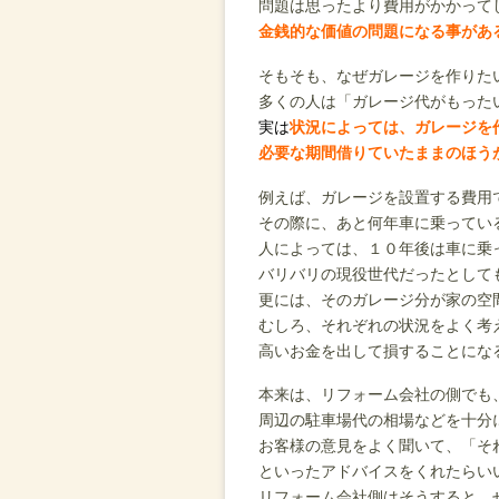
問題は思ったより費用がかかって
金銭的な価値の問題になる事があ
そもそも、なぜガレージを作りた
多くの人は「ガレージ代がもった
実は
状況によっては、ガレージを
必要な期間借りていたままのほう
例えば、ガレージを設置する費用
その際に、あと何年車に乗ってい
人によっては、１０年後は車に乗
バリバリの現役世代だったとして
更には、そのガレージ分が家の空
むしろ、それぞれの状況をよく考
高いお金を出して損することにな
本来は、リフォーム会社の側でも
周辺の駐車場代の相場などを十分
お客様の意見をよく聞いて、「そ
といったアドバイスをくれたらい
リフォーム会社側はそうすると、