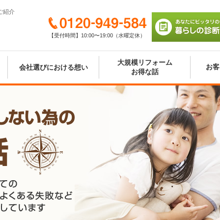
ご紹介
0120-949-584
【受付時間】10:00〜19:00（水曜定休）
あなたにピッタリの
び 暮らしの診断シ
大規模リフォーム
お客
会社選びにおける想い
お得な話