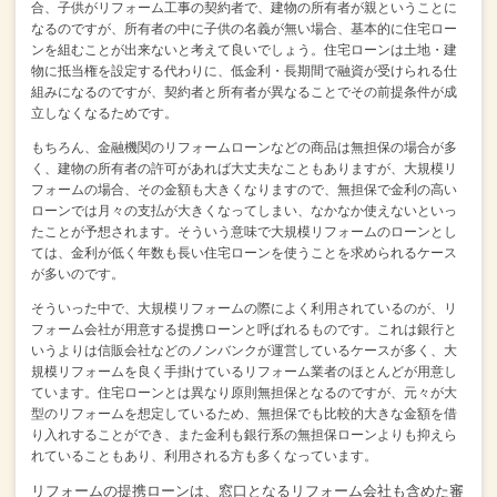
合、子供がリフォーム工事の契約者で、建物の所有者が親ということに
なるのですが、所有者の中に子供の名義が無い場合、基本的に住宅ロー
ンを組むことが出来ないと考えて良いでしょう。住宅ローンは土地・建
物に抵当権を設定する代わりに、低金利・長期間で融資が受けられる仕
組みになるのですが、契約者と所有者が異なることでその前提条件が成
立しなくなるためです。
もちろん、金融機関のリフォームローンなどの商品は無担保の場合が多
く、
建物の所有者の許可があれば大丈夫なこともありますが、
大規模リ
フォームの場合、その金額も大きくなりますので、
無担保で金利の高い
ローンでは月々の支払が大きくなってしまい、なかなか使えないといっ
たことが予想されます。そういう意味で大規模リフォームのローンとし
ては、金利が低く年数も長い住宅ローンを使うことを求められるケース
が多いのです。
そういった中で、大規模リフォームの際によく利用されているのが、リ
フォーム会社が用意する提携ローンと呼ばれるものです。
これは銀行と
いうよりは信販会社などのノンバンクが運営しているケースが多く、
大
規模リフォームを良く手掛けているリフォーム業者のほとんどが用意し
ています。
住宅ローンとは異なり原則無担保となるのですが、元々が大
型のリフォームを想定しているため、無担保でも比較的大きな金額を借
り入れすることができ、また金利も銀行系の無担保ローンよりも抑えら
れていることもあり、利用される方も多くなっています。
リフォームの提携ローンは、窓口となるリフォーム会社も含めた審