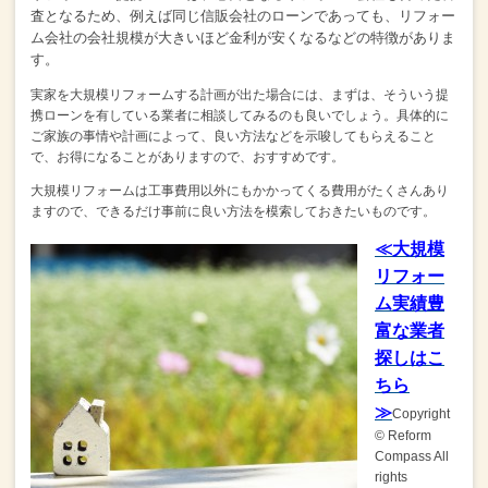
査となるため、例えば同じ信販会社のローンであっても、リフォー
ム会社の会社規模が大きいほど金利が安くなるなどの特徴がありま
す。
実家を大規模リフォームする計画が出た場合には、
まずは、そういう提
携ローンを有している業者に相談してみるのも良いでしょう。
具体的に
ご家族の事情や計画によって、良い方法などを示唆してもらえること
で、
お得になることがありますので、おすすめです。
大規模リフォームは工事費用以外にもかかってくる費用がたくさんあり
ますので、
できるだけ事前に良い方法を模索しておきたいものです。
≪大規模
リフォー
ム実績豊
富な業者
探しはこ
ちら
≫
Copyright
© Reform
Compass All
rights