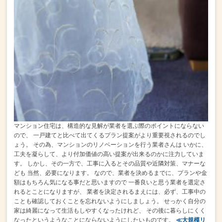
マンション住宅は、構造的な見解が業者を選ぶ際のポイントにならない
ので、
一戸建てと比べて出てくるプラン提案がより重要視されるのでし
ょう。
その為、マンションのリノベーションを行う業者さんは
いかに、
工夫を凝らして、より付加価値の高い提案が出来るのかに注力していま
す。
しかし、その一方で、工事に入るとその品質や近隣対策、マナーな
ども
当然、必要になります。
なので、業者を決めるまでに、プランや金
額はもちろん気になる事だと思いますので
一番良いと思う業者を選定さ
れるとことになりますが、
業者を決定されるまえには、必ず、工事中の
ことも確認しておくことを忘れないようにしましょう。
せっかく自分の
家は綺麗になって生活もしやすくなったけれど、
その後に暮らしにくく
なったというようなことにならないようにしたいものです。
≪大規模リ