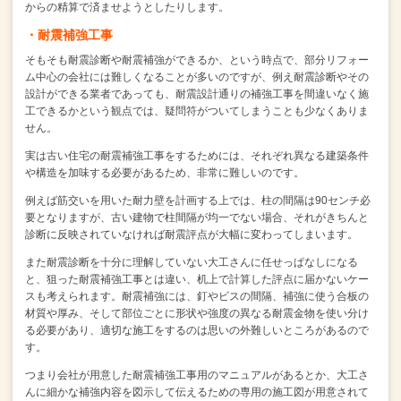
からの精算で済ませようとしたりします。
・耐震補強工事
そもそも耐震診断や耐震補強ができるか、という時点で、
部分リフォー
ム中心の会社には難しくなることが多いのですが、
例え耐震診断やその
設計ができる業者であっても、
耐震設計通りの補強工事を間違いなく施
工できるかという観点では、
疑問符がついてしまうことも少なくありま
せん。
実は古い住宅の耐震補強工事をするためには、
それぞれ異なる建築条件
や構造を加味する必要があるため、非常に難しいのです。
例えば筋交いを用いた耐力壁を計画する上では、柱の間隔は90センチ必
要となりますが、
古い建物で柱間隔が均一でない場合、
それがきちんと
診断に反映されていなければ耐震評点が大幅に変わってしまいます。
また耐震診断を十分に理解していない大工さんに任せっぱなしになる
と、
狙った耐震補強工事とは違い、机上で計算した評点に届かないケー
スも考えられます。
耐震補強には、釘やビスの間隔、補強に使う合板の
材質や厚み、
そして部位ごとに形状や強度の異なる耐震金物を使い分け
る必要があり、
適切な施工をするのは思いの外難しいところがあるので
す。
つまり会社が用意した耐震補強工事用のマニュアルがあるとか、
大工さ
んに細かな補強内容を図示して伝えるための専用の施工図が用意されて