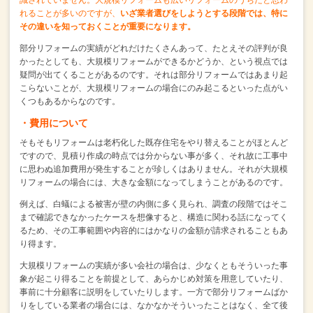
れることが多いのですが、
いざ業者選びをしようとする段階では、特に
その違いを知っておくことが重要になります。
部分リフォームの実績がどれだけたくさんあって、たとえその評判が良
かったとしても、
大規模リフォームができるかどうか、という視点では
疑問が出てくることがあるのです。
それは部分リフォームではあまり起
こらないことが、
大規模リフォームの場合にのみ起こるといった点がい
くつもあるからなのです。
・費用について
そもそもリフォームは老朽化した既存住宅をやり替えることがほとんど
ですので、
見積り作成の時点では分からない事が多く、
それ故に工事中
に思わぬ追加費用が発生することが珍しくはありません。
それが大規模
リフォームの場合には、大きな金額になってしまうことがあるのです。
例えば、白蟻による被害が壁の内側に多く見られ、
調査の段階ではそこ
まで確認できなかったケースを想像すると、
構造に関わる話になってく
るため、その工事範囲や内容的にはかなりの金額が請求されることもあ
り得ます。
大規模リフォームの実績が多い会社の場合は、
少なくともそういった事
象が起こり得ることを前提として、
あらかじめ対策を用意していたり、
事前に十分顧客に説明をしていたりします。
一方で部分リフォームばか
りをしている業者の場合には、
なかなかそういったことはなく、全て後