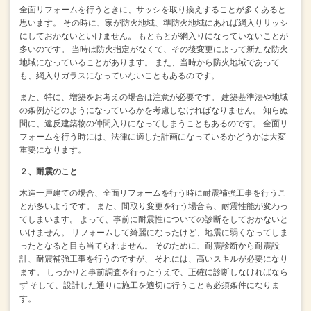
全面リフォームを行うときに、サッシを取り換えすることが多くあると
思います。
その時に、家が防火地域、準防火地域にあれば網入りサッシ
にしておかないといけません。
もともとが網入りになっていないことが
多いのです。
当時は防火指定がなくて、その後変更によって新たな防火
地域になっていることがあります。
また、当時から防火地域であって
も、網入りガラスになっていないこともあるのです。
また、特に、増築をお考えの場合は注意が必要です。
建築基準法や地域
の条例がどのようになっているかを考慮しなければなりません。
知らぬ
間に、違反建築物の仲間入りになってしまうこともあるのです。
全面リ
フォームを行う時には、法律に適した計画になっているかどうかは大変
重要になります。
２、耐震のこと
木造一戸建ての場合、全面リフォームを行う時に耐震補強工事を行うこ
とが多いようです。
また、間取り変更を行う場合も、耐震性能が変わっ
てしまいます。
よって、事前に耐震性についての診断をしておかないと
いけません。
リフォームして綺麗になったけど、地震に弱くなってしま
ったとなると目も当てられません。
そのために、耐震診断から耐震設
計、耐震補強工事を行うのですが、
それには、高いスキルが必要になり
ます。
しっかりと事前調査を行ったうえで、正確に診断しなければなら
ず
そして、設計した通りに施工を適切に行うことも必須条件になりま
す。