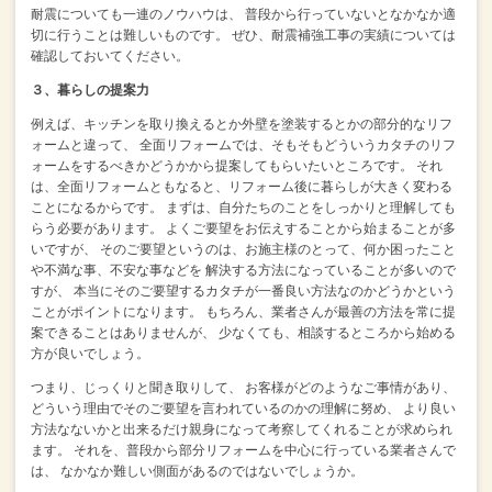
耐震についても一連のノウハウは、
普段から行っていないとなかなか適
切に行うことは難しいものです。
ぜひ、耐震補強工事の実績については
確認しておいてください。
３、暮らしの提案力
例えば、キッチンを取り換えるとか外壁を塗装するとかの部分的なリフ
ォームと違って、
全面リフォームでは、そもそもどういうカタチのリフ
ォームをするべきかどうかから提案してもらいたいところです。
それ
は、全面リフォームともなると、リフォーム後に暮らしが大きく変わる
ことになるからです。
まずは、自分たちのことをしっかりと理解しても
らう必要があります。
よくご要望をお伝えすることから始まることが多
いですが、
そのご要望というのは、お施主様のとって、何か困ったこと
や不満な事、不安な事などを
解決する方法になっていることが多いので
すが、
本当にそのご要望するカタチが一番良い方法なのかどうかという
ことがポイントになります。
もちろん、業者さんが最善の方法を常に提
案できることはありませんが、
少なくても、相談するところから始める
方が良いでしょう。
つまり、じっくりと聞き取りして、
お客様がどのようなご事情があり、
どういう理由でそのご要望を言われているのかの理解に努め、
より良い
方法なないかと出来るだけ親身になって考察してくれることが求められ
ます。
それを、普段から部分リフォームを中心に行っている業者さんで
は、
なかなか難しい側面があるのではないでしょうか。