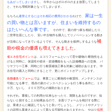
もあがってしまいます
し、
今年からはボロボロのまま放置してしまう
と、それも増税対象となってしまいます。
家は一生
もちろん
建替えするにはそれ相応の費用がかかる
わけで、
の買い物とは言いますが、住まいを維持するの
はたいへんな事です。
その中で、親の持つ家を相続したり、
二世帯住居にしたり、
安い中古物件を購入してリノベーションする動き
補
が活発になってきているようです。
そんな動きを後押しするような
助や税金の優遇も増えてきました。
省エネ住宅ポイント
は、エコリフォームといって窓や建物の
断熱性を上
げると同時に、保温性や節水・節湯機能をもった設備機器への交換、
バ
リヤフリー工事、同時に行う耐震補強工事を対象に補助があります。
中
古住宅の購入と同時にすることで、更にポイントがアップします。
長期優良リフォーム
では、事業ごとに断熱性や耐震性、メンテナンスが
可能になる事で、
既存の家のインスペクションを行う事を条件に、１０
０万、ないし ２００万円もの補助があります。
それぞれ、重複しての利用が出来なかったり、期限もあるのですが、知
らないと損することが結構あるので、
全面リフォームを検討する際に
は、業者さんに確認してもらうと良いでしょうし、
メリットやデメリッ
トの説明も業者さんによって異なる可能性がありますから、
やはり
信用