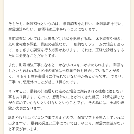
そもそも、耐震補強というのは、
事前調査をお行い、
耐震診断を行い、
耐震設計を行い、
耐震補強工事を行うことになります。
事前調査については、出来るだけ現状を把握する為、
床下調査や傾き、
老朽化程度を調査、骨組の確認など、
一般的なリフォームの場合と違っ
て、さまざまな調査を行う必要があります。
それは、正確な診断をする
ために必要なことだからです。
また、耐震補強工事になると、かなりのスキルが求められます。
耐震を
したいと言われるお客様の建物は当然築年数も経過していることが多
く、
そもそも教科書通りに作られていない事があるからです。
つまり、
工事中に想定外のことが起こり得るのです。
そうすると、最初の計画通りに進めた場合に期待される強度に達しない
事もあり得ます。
なので、想定外のことが出てきた都度、対策を講じな
がら進めていかないといけないということです。
その為には、実績や経
験が大切になります。
診断や設計はパソコンで出てきますので、
耐震ソフトを導入していれば
出来ますが、
最初の調査と工事については、やはり、耐震の実績がない
と不安が伴います。