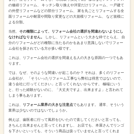
の修繕リフォーム、
キッチン取り換えや洋室だけリフォーム、一戸建て
の外壁リフォームなどの部分リフォーム、
家を丸ごとリフォームする全
面リフォームや耐震や間取り変更などの大規模リフォーム、
など規模に
よる分類。
当然、
その種類によって、リフォーム会社の選択を間違わないようにし
なければなりません。
しかし、リフォームという大きな枠でとらえ、
自
分のリフォームがどの種類に当たるのかをあまり意識しないでリフォー
ム会社を探されている方が多い様です。
これは、リフォーム会社の選択を間違える人の大きな原因の一つでもあ
ります。
では、なぜ、そのような間違いが起こるのか？
それは、多くのリフォー
ム会社が、
「そういったリフォーム工事なら弊社は得意ではないので、
違う会社に行ってください」と言ってくれないからです。
極端にいう
と、行った経験がないのに、「大丈夫ですよ、出来ますよ」と言われて
しまう事もあります。
これは、
リフォーム業界の大きな注意点
でもあります。
通常、そういう
業界は少ないのではないでしょうか。
例えば、歯医者に行って風邪をひいたので直してくださいと言っても、
きちんと出来ませんと言ってくれますし、
お店でも、本屋さんでリンゴ
を下さいといっても、そういう商品は扱っていませんと言ってくれま