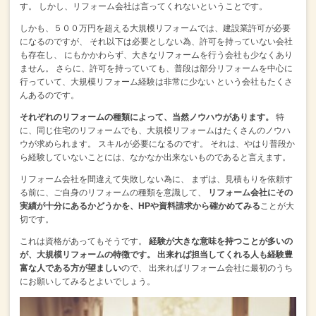
す。
しかし、リフォーム会社は言ってくれないということです。
しかも、５００万円を超える大規模リフォームでは、建設業許可が必要
になるのですが、
それ以下は必要としない為、許可を持っていない会社
も存在し、
にもかかわらず、大きなリフォームを行う会社も少なくあり
ません。
さらに、許可を持っていても、普段は部分リフォームを中心に
行っていて、大規模リフォーム経験は非常に少ない
という会社もたくさ
んあるのです。
それぞれのリフォームの種類によって、当然ノウハウがあります。
特
に、同じ住宅のリフォームでも、大規模リフォームはたくさんのノウハ
ウが求められます。
スキルが必要になるのです。
それは、やはり普段か
ら経験していないことには、なかなか出来ないものであると言えます。
リフォーム会社を間違えて失敗しない為に、
まずは、見積もりを依頼す
る前に、ご自身のリフォームの種類を意識して、
リフォーム会社にその
実績が十分にあるかどうかを、HPや資料請求から確かめてみる
ことが大
切です。
これは資格があってもそうです。
経験が大きな意味を持つことが多いの
が、大規模リフォームの特徴です。
出来れば担当してくれる人も経験豊
富な人である方が望ましい
ので、
出来ればリフォーム会社に最初のうち
にお願いしてみるとよいでしょう。