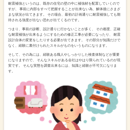
耐震補強というのは、既存の住宅の壁の中に補強材を配置していくので
すが、
事前に内部をすべて把握することが出来ない為、解体後にさまざ
まな状況が出てきます。
その場合、最初の計画通りに耐震補強しても期
待される強度が出ない恐れが出てくるのです。
つまり、事前の診断、設計通りに行かないことが多く、
その都度、正確
な耐震補強が出来るようにするための修正工事が必要になったり、
耐震
設計自体の変更をしたりする必要が出てきます。
その部分が知識だけで
なく、経験に裏付けられたスキルがものをいうものになります。
そして、その為には、経験ある職人やしっかりした検査体制などが重要
になりますので、
そんなスキルがある会社はやはり限られているのが現
実です。
そんな実態を調査出来るには、知識と経験が不可欠になりま
す。