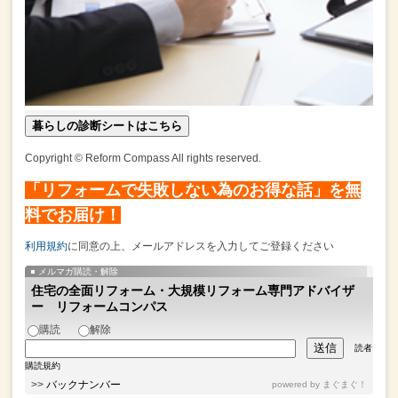
暮らしの診断シートはこちら
Copyright © Reform Compass All rights reserved.
「リフォームで失敗しない為のお得な話」を無
料でお届け！
利用規約
に同意の上、メールアドレスを入力してご登録ください
メルマガ購読・解除
住宅の全面リフォーム・大規模リフォーム専門アドバイザ
ー リフォームコンパス
購読
解除
読者
購読規約
>>
バックナンバー
powered by
まぐまぐ！