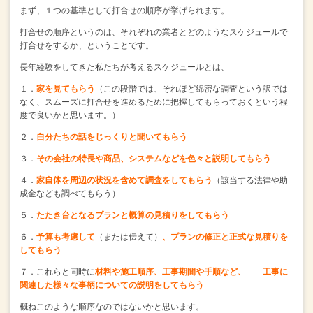
まず、１つの基準として打合せの順序が挙げられます。
打合せの順序というのは、
それぞれの業者とどのようなスケジュールで
打合せをするか、ということです。
長年経験をしてきた私たちが考えるスケジュールとは、
１．
家を見てもらう
（この段階では、それほど綿密な調査という訳では
なく、
スムーズに打合せを進めるために把握してもらっておくという程
度で良いかと思います。）
２．
自分たちの話をじっくりと聞いてもらう
３．
その会社の特長や商品、システムなどを色々と説明してもらう
４．
家自体を周辺の状況を含めて調査をしてもらう
（該当する法律や助
成金なども調べてもらう）
５．
たたき台となるプランと概算の見積りをしてもらう
６．
予算も考慮して
（または伝えて）
、プランの修正と正式な見積りを
してもらう
７．これらと同時に
材料や施工順序、工事期間や手順など、
工事に
関連した様々な事柄についての説明をしてもらう
概ねこのような順序なのではないかと思います。