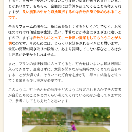
すると
、自分たちが思いつかないような良い提案が
折り込まれているこ
とがあります。
もちろん、金額的には予算を超えてくることも考えられ
ますが、
良い提案の中から取捨選択するのは自分自身で決められること
です。
全面リフォームの場合は、単に家を新しくするというだけでなく、
お客
様のそれぞれ価値観や生活、思い、予算などが本当にさまざまに違いま
すので、
まずは
自分たちにとって、一番良い提案をしてもらうことが大
切
なのです。
そのためには、じっくりお話をされるべきだと思います。
最初の要望の聞き取りの段階で、あまり質問してこない様なところは少
し注意が必要かもしれません。
また、プランの修正段階に入ってくると、
打合せはいよいよ最終段階に
入ってきます。
遠慮せずに、意見を聞きながら納得のいくまで打合せを
することが大切です。
そういった打合せを嫌がり、早々に結論をと迫っ
てくる業者も少し注意が必要です。
このように、打ち合わせの順序をどのように設定されるのかで
その業者
が自分たちのことをどのくらい考えてくれているのか
が違ってきますの
で、参考にしてもらえたらと思います。