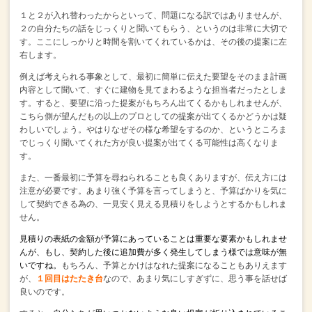
１と２が入れ替わったからといって、問題になる訳ではありませんが、
２の自分たちの話をじっくりと聞いてもらう、というのは非常に大切で
す。
ここにしっかりと時間を割いてくれているかは、その後の提案に左
右します。
例えば考えられる事象として、
最初に簡単に伝えた要望をそのまま計画
内容として聞いて、
すぐに建物を見てまわるような担当者だったとしま
す。
すると、要望に沿った提案がもちろん出てくるかもしれませんが、
こちら側が望んだもの以上のプロとしての提案が出てくるかどうかは疑
わしいでしょう。
やはりなぜその様な希望をするのか、というところま
でじっくり聞いてくれた方が
良い提案が出てくる可能性は高くなりま
す。
また、一番最初に予算を尋ねられることも良くありますが、
伝え方には
注意が必要です。
あまり強く予算を言ってしまうと、予算ばかりを気に
して
契約できる為の、一見安く見える見積りをしようとするかもしれま
せん。
見積りの表紙の金額が予算にあっていることは重要な要素かもしれませ
んが、
もし、契約した後に追加費が多く発生してしまう様では意味が無
いですね。
もちろん、予算とかけはなれた提案になることもありえます
が、
１回目はたたき台
なので、あまり気にしすぎずに、思う事を話せば
良いのです。