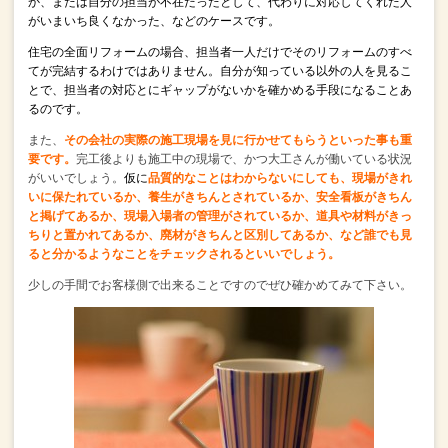
か、
または自分の担当が不在だったとして、
代わりに対応してくれた人
がいまいち良くなかった、などのケースです。
住宅の全面リフォームの場合、担当者一人だけで
そのリフォームのすべ
てが完結するわけではありません。
自分が知っている以外の人を見るこ
とで、
担当者の対応とにギャップがないか
を確かめる手段になることあ
るのです。
また、
その会社の実際の施工現場を見に行かせてもらうといった事も重
要です。
完工後よりも施工中の現場で、かつ大工さんが働いている状況
がいいでしょう。
仮に
品質的なことはわからないにしても、
現場がきれ
いに保たれているか、養生がきちんとされているか、
安全看板がきちん
と掲げてあるか、現場入場者の管理がされているか、
道具や材料がきっ
ちりと置かれてあるか、廃材がきちんと区別してあるか、
など誰でも見
ると分かるようなことをチェックされるといいでしょう。
少しの手間でお客様側で出来ることですので
ぜひ確かめてみて下さい。