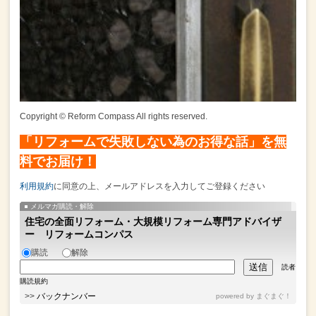
Copyright © Reform Compass All rights reserved.
「リフォームで失敗しない為のお得な話」を無
料でお届け！
利用規約
に同意の上、メールアドレスを入力してご登録ください
メルマガ購読・解除
住宅の全面リフォーム・大規模リフォーム専門アドバイザ
ー リフォームコンパス
購読
解除
読者
購読規約
>>
バックナンバー
powered by
まぐまぐ！