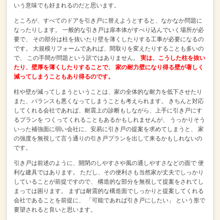
いう意味でも好まれるのだと思います。
ところが、すべてのドアを引き戸に替えようとすると、なかなか問題に
なったりします。
一般的な引き戸は扉本体がすべり込んでいく場所が必
要で、
その部分は柱を抜いたり壁を薄くしたりする工事が必要になるの
です。
大規模リフォームであれば、間取りを変えたりすることも多いの
で、
この手間が問題という訳ではありません。
実は、こうした柱を抜い
たり、壁厚を薄くしたりすることで、
家の耐力壁になり得る壁が著しく
減ってしまうこともあり得るのです。
柱や壁が減ってしまうということは、家の全体的な耐力を低下させたり
また、バランスも悪くなってしまうことも考えられます。
きちんと対応
してくれる会社であれば、耐震上の診断もしながら、上手に引き戸にす
るプランを
つくってくれることもあるかもしれませんが、
うっかりそう
いった補強面に弱い会社に、安易に引き戸の提案を求めてしまうと、
家
の強度を無視して言う通りの引き戸プランを出して来るかもしれないの
です。
引き戸は前述のように、開閉のしやすさや風の通しやすさなどの面で
便
利な建具ではあります。
ただし、その便利さも当然家が丈夫でしっかり
していることが前提ですので、
構造的な部分を無視して提案をされてし
まっては困ります。
まずは耐震的な構造面でしっかりと提案してくれる
会社であることを前提に、
「可能であれば引き戸にしたい」
という形で
要望されると良いと思います。