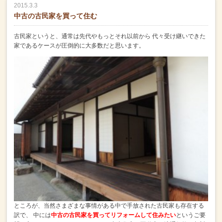
2015.3.3
中古の古民家を買って住む
古民家というと、通常は先代やもっとそれ以前から
代々受け継いできた
家であるケースが圧倒的に大多数だと思います。
ところが、当然さまざまな事情がある中で手放された古民家も存在する
訳で、
中には
中古の古民家を買って
リフォームして住みたい
というご要