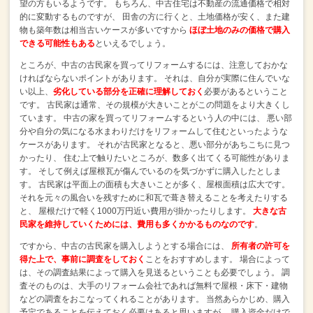
望の方もいるようです。
もちろん、中古住宅は不動産の流通価格で相対
的に変動するものですが、
田舎の方に行くと、土地価格が安く、また建
物も築年数は相当古いケースが多いですから
ほぼ土地のみの価格で購入
できる可能性もある
といえるでしょう。
ところが、中古の古民家を買ってリフォームするには、注意しておかな
ければならないポイントがあります。
それは、自分が実際に住んでいな
い以上、
劣化している部分を正確に理解しておく
必要があるということ
です。
古民家は通常、その規模が大きいことがこの問題をより大きくし
ています。
中古の家を買ってリフォームするという人の中には、
悪い部
分や自分の気になる水まわりだけをリフォームして住むといったような
ケースがあります。
それが古民家となると、悪い部分があちこちに見つ
かったり、
住む上で触りたいところが、数多く出てくる可能性がありま
す。
そして例えば屋根瓦が傷んでいるのを気づかずに購入したとしま
す。
古民家は平面上の面積も大きいことが多く、屋根面積は広大です。
それを元々の風合いを残すために和瓦で葺き替えることを考えたりする
と、
屋根だけで軽く1000万円近い費用が掛かったりします。
大きな古
民家を維持していくためには、費用も多くかかるものなのです
。
ですから、中古の古民家を購入しようとする場合には、
所有者の許可を
得た上で、事前に調査をしておく
ことをおすすめします。
場合によって
は、その調査結果によって購入を見送るということも必要でしょう。
調
査そのものは、大手のリフォーム会社であれば無料で屋根・床下・建物
などの調査をおこなってくれることがあります。
当然あらかじめ、購入
予定であることを伝えておく必要はあると思いますが、
購入資金だけで