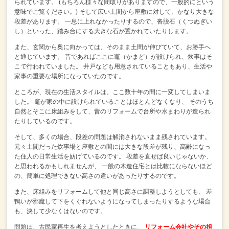
られています。
(もちろん様々な間取りがありますので、一般的にという
意味でご覧ください。)
そして広い土間から座敷に対して、かなり大きな
段差があります。
一息に上れなかったりするので、沓脱石（くつぬぎい
し）といった、踏み台にする大きな石が置かれていたりします。
また、玄関から奥に向かっては、そのまま土間が伸びていて、お勝手へ
と通じています。
昔であればここに竈（かまど）が設けられ、炊事はそ
こで行われていました。
井戸なども用意されていることもあり、生活や
家事の重要な場所になっていたのです。
ところが、現在の生活スタイルは、ここ数十年の間に一変してしまいま
した。
竈が家の中に設けられていることはほとんどなくなり、
そのうち
自然とそこに床組みをして、昔のリフォームで台所や水まわりが造られ
たりしているのです。
そして、多くの場合、段差の問題は解消されないまま残されています。
元々土間だった炊事場と座敷との間には大きな段差が残り、高齢になっ
た住人の日常生活を妨げているのです。
段差を直せば良いじゃないか、
と思われるかもしれませんが、
一般の木造住宅とは比較にならないほど
の、簡単に処理できない高さの違いがあったりするのです。
また、床組みをリフォームして他と同じ高さに調整しようとしても、
差
鴨いが邪魔して下をくぐれないようになってしまったりするような場合
も、決して少なくはないのです。
問題は、古民家再生を考えようとしたときに、
リフォーム会社やその担