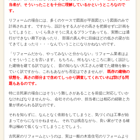
当者が、そういったことを十分に理解しているかというところなので
す。
リフォームの場合には、多くのケースで図面が平面図という図面のみで
計画されます。
ですから、設計をする人がその高さを把握せずに計画を
してしまうと、
いくら良さそうに見えるプランであっても、実際には通
行ができない廊下があったり、
部屋の真ん中に目線ほどの低さの梁が出
てきてしまったり・・・なんていうことになりかねないのです。
「リフォームだから、やってみないと分からない」リフォーム業者はよ
くそういうことを言います。
もちろん、何もないところに新しく設計し
た建物を建てる訳ではなく、
昔の知らない大工さんが建てた建物を触っ
ていく訳ですから、これもあながち否定はできませんが、
既存の建物の
状態を、高さの部分まで含めてしっかり調査してくれていれば防げる問
題もあるのです。
特に古民家の場合にはそういう難しさがあることを前提に対応していか
なければなりませんから、
会社そのものや、担当者には相応の経験と力
量が求められる訳なのです。
それを知らずに、なんとなく依頼をしてしまうと、気づくのは工事が始
まってからになりかねません。
それでは残念ながら、良い家ができる確
率は極めて低くなってしまうことでしょう。
古民家のリフォームというのは、実は一般の木造住宅のリフォームより