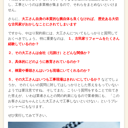
し、工事というのは多業種が集まるので、それらをまとめないといけま
せん。
さらに、
大工さん自身の本質的な腕自体も良くなければ、
歴史ある大切
な古民家がおかしなことにされてしまいます
ですから、やはり契約前には、大工さんについてもしっかりと質問して
おくべきでしょう。
特に重要なのは、
１、古民家リフォームをたくさん
経験しているのか？
２、その大工さんは会社（元請け）とどんな関係か？
３、具体的にどのように教育されているのか？
４、棟梁や番頭さんはいつも現場にいてくれるのか？
５、その大工さんはいつも工事現場はきれいにしているか？
などでしょ
うか。
そのくらいの質問に対してはしっかりとした答えをもっていない
ようでは要注意ですね。
そしてまた、こういう質問をすることで出てき
た答えが、
いわば業者さんとの間の約束になるので業者側にも、
「この
お客さんはちゃんとした大工さんで工事しないといけない」というプレ
ッシャーにもなります。
ぜひ実行してみて下さい。