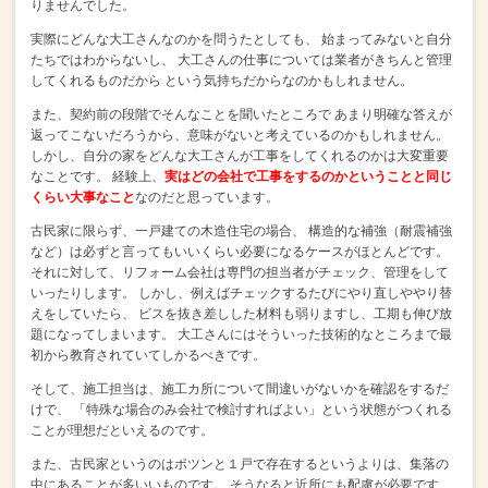
りませんでした。
実際にどんな大工さんなのかを問うたとしても、
始まってみないと自分
たちではわからないし、
大工さんの仕事については業者がきちんと管理
してくれるものだから
という気持ちだからなのかもしれません。
また、契約前の段階でそんなことを聞いたところで
あまり明確な答えが
返ってこないだろうから、意味がないと考えているのかもしれません。
しかし、自分の家をどんな大工さんが工事をしてくれるのかは大変重要
なことです。
経験上、
実はどの会社で工事をするのかということと同じ
くらい
大事なこと
なのだと思っています。
古民家に限らず、一戸建ての木造住宅の場合、
構造的な補強（耐震補強
など）は必ずと言ってもいいくらい必要になるケースがほとんどです。
それに対して、リフォーム会社は専門の担当者がチェック、管理をして
いったりします。
しかし、例えばチェックするたびにやり直しややり替
えをしていたら、
ビスを抜き差しした材料も弱りますし、工期も伸び放
題になってしまいます。
大工さんにはそういった技術的なところまで最
初から教育されていてしかるべきです。
そして、施工担当は、施工カ所について間違いがないかを確認をするだ
けで、
「特殊な場合のみ会社で検討すればよい」という状態がつくれる
ことが理想だといえるのです。
また、古民家というのはポツンと１戸で存在するというよりは、集落の
中にあることが多いいものです。
そうなると近所にも配慮が必要です