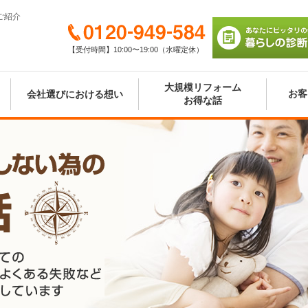
ご紹介
0120-949-584
【受付時間】10:00〜19:00（水曜定休）
あなたにピッタリの
び 暮らしの診断シ
大規模リフォーム
お客
会社選びにおける想い
お得な話