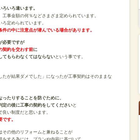
いろいろ違います。
、工事金額の何％などさまざま定められています。
いろ定められています。
条件の中に注意点が潜んでいる場合があります。
が必要ですが
の契約を交わす前
に
してもらわなくてはならない
という事です。
したが結果ダメでした」になったが工事契約はそのままな
なったりすることを
防ぐために、
判定の後に工事の契約をしてください
と
で良い制度だと思います。
要です。
はその他のリフォームと兼ねることが
請をする為には、プランや内容に基づいて