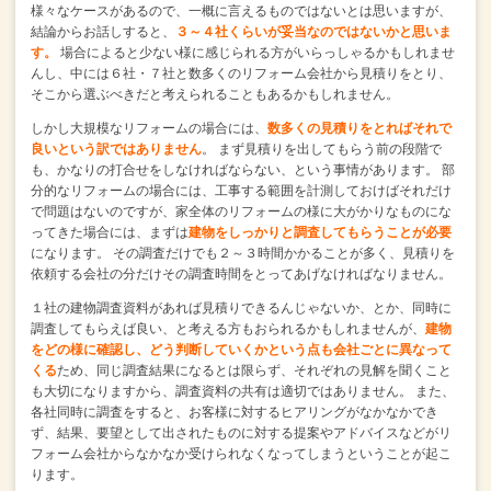
様々なケースがあるので、一概に言えるものではないとは思いますが、
結論からお話しすると、
３～４社くらいが妥当なのではないかと思いま
す。
場合によると少ない様に感じられる方がいらっしゃるかもしれませ
んし、中には６社・７社と数多くのリフォーム会社から見積りをとり、
そこから選ぶべきだと考えられることもあるかもしれません。
しかし大規模なリフォームの場合には、
数多くの見積りをとればそれで
良いという訳ではありません
。
まず見積りを出してもらう前の段階で
も、かなりの打合せをしなければならない、という事情があります。
部
分的なリフォームの場合には、工事する範囲を計測しておけばそれだけ
で問題はないのですが、家全体のリフォームの様に大がかりなものにな
ってきた場合には、まずは
建物をしっかりと調査してもらうことが必要
になります。
その調査だけでも２～３時間かかることが多く、見積りを
依頼する会社の分だけその調査時間をとってあげなければなりません。
１社の建物調査資料があれば見積りできるんじゃないか、とか、同時に
調査してもらえば良い、と考える方もおられるかもしれませんが、
建物
をどの様に確認し、どう判断していくかという点も会社ごとに異なって
くる
ため、同じ調査結果になるとは限らず、それぞれの見解を聞くこと
も大切になりますから、調査資料の共有は適切ではありません。
また、
各社同時に調査をすると、お客様に対するヒアリングがなかなかでき
ず、結果、要望として出されたものに対する提案やアドバイスなどがリ
フォーム会社からなかなか受けられなくなってしまうということが起こ
ります。