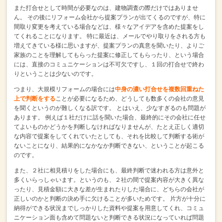
また打合せとして時間が必要なのは、建物調査の際だけではありませ
ん。
その後にリフォーム会社から提案プランが出てくるのですが、特に
間取り変更を考えている場合などは、様々なアイデアを含めた提案をし
てくれることになります。
特に最近は、メールでやり取りをされる方も
増えてきている様に思いますが、提案プランの真意を聞いたり、よりご
家族のことを理解してもらった提案に修正してもらったり、という場合
には、直接のコミュニケーションは不可欠ですし、１回の打合せで終わ
りということは少ないのです。
つまり、大規模リフォームの場合には
中身の濃い打合せを複数回重ねた
上で判断をする
ことが必要になるため、どうしても数多くの会社の意見
を聞くというのが難しくなる訳です。
とはいえ、少なすぎるのも問題が
あります。
例えば１社だけに話を聞いた場合、最終的にその会社に任せ
てよいものかどうかを判断しなければなりませんが、たとえ正しく適切
な内容で提案をしてくれていたとしても、それを比較して判断する術が
ないことになり、結果的になかなか判断できない、ということが起こる
のです。
また、２社に相見積りをした場合にも、最終判断で迷われる方は意外と
多くいらっしゃいます。というのも、２社の間で提案内容が大きく異な
ったり、見積金額に大きな差が生まれたりした場合に、どちらの会社が
正しいのかと判断の決め手に欠けることが多いためです。
片方が十分に
納得ができる状況までしっかりした資料や提案を用意してくれ、コミュ
ニケーション面も含めて問題ないと判断できる状況になっていれば問題