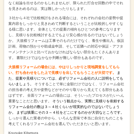
なく結論を出せるのかもしれませんが、限られた打合せ回数の中でそれ
を見きわめるのは、実は難しかったりもします。
３社から４社で比較検討をされる場合には、それぞれの会社の姿勢や提
案内容をしっかりと見きわめて判断するということが比較的しやすくな
る様に思います。
全体としての提案の傾向もひとつの参考になります
し、見積りを比較検討する上でもより安心感が出るのではないでしょう
か。
大規模リフォームは工事そのものだけでなく、養生や搬出入、仮設
計画、荷物の預かりや助成金申請、そして近隣への対応や保証・アフタ
ーメンテナンスと比べておかなければならない部分もたくさんありま
す。
書類だけではなかなか判断が難しい部分もあるのです。
大規模リフォームの場合には、やはりしっかりと現地調査をしてもら
い、
打ち合わせをした上で見積りを出してもらうことが大切です。
ま
た、提案や見積りについては、
必ずリフォーム会社の人に説明をしても
らいましょう。
そうすることで単に金額だけではなく、リフォーム会社
の担当者の考え方や姿勢などがそのやり取りから見えてくる部分もある
はずです。
全面リフォームの場合には、そういったプロセスがたいへん
重要なことだと思います。
そういう観点から、実際に見積りを依頼する
リフォーム会社の数は３～４社くらいが現実的なのではないでしょう
か。
まずは慎重にその３～４社をどこにするのかが大切なところです。
しっかり選んだ業者の中から、いろんな意味で本当に自分たちのことを
考えてくれるリフォーム会社を選んでいただきたいと思います。
Kousuke Kitamura