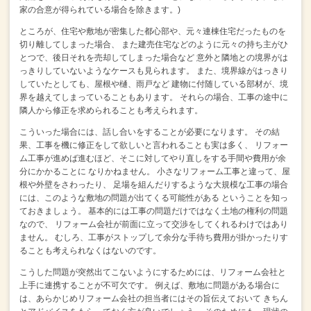
家の合意が得られている場合を除きます。)
ところが、住宅や敷地が密集した都心部や、元々連棟住宅だったものを
切り離してしまった場合、
また建売住宅などのように元々の持ち主がひ
とつで、後日それを売却してしまった場合など
意外と隣地との境界がは
っきりしていないようなケースも見られます。
また、境界線がはっきり
していたとしても、屋根や樋、雨戸など
建物に付随している部材が、境
界を越えてしまっていることもあります。
それらの場合、工事の途中に
隣人から修正を求められることも考えられます。
こういった場合には、話し合いをすることが必要になります。
その結
果、工事を機に修正をして欲しいと言われることも実は多く、
リフォー
ム工事が進めば進むほど、そこに対してやり直しをする手間や費用が余
分にかかることに
なりかねません。
小さなリフォーム工事と違って、屋
根や外壁をさわったり、
足場を組んだりするような大規模な工事の場合
には、このような敷地の問題が出てくる可能性がある
ということを知っ
ておきましょう。
基本的には工事の問題だけではなく土地の権利の問題
なので、
リフォーム会社が前面に立って交渉をしてくれるわけではあり
ません。
むしろ、工事がストップして余分な手待ち費用が掛かったりす
ることも考えられなくはないのです。
こうした問題が突然出てこないようにするためには、リフォーム会社と
上手に連携することが不可欠です。
例えば、敷地に問題がある場合に
は、あらかじめリフォーム会社の担当者にはその旨伝えておいて
きちん